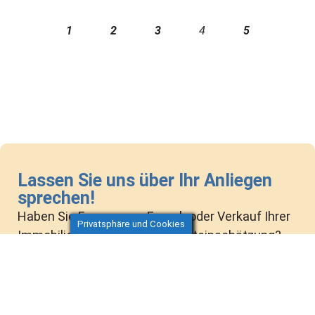
1
2
3
5
4
Lassen Sie uns über Ihr Anliegen
sprechen!
Haben Sie Fragen zum Erwerb oder Verkauf Ihrer
Privatsphäre und Cookies
Immobilie? Wollen Sie eine Werteinschätzung?
Buchen Sie einen unverbindlichen
Beratungstermin direkt online oder kontaktieren
Sie uns telefonisch / per E-Mail.
Gut zu wissen:
Wir sprechen deutsch, italienisch