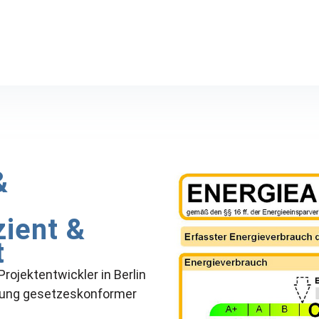
&
zient &
t
rojektentwickler in Berlin
llung gesetzeskonformer