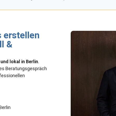
 erstellen
l &
und lokal in Berlin
.
ches Beratungsgespräch
ofessionellen
erlin